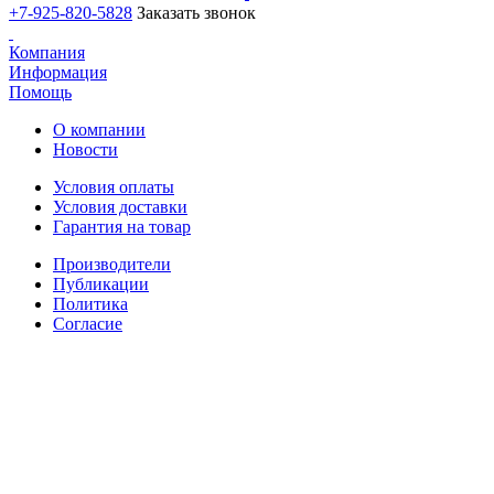
+7-925-820-5828
Заказать звонок
Компания
Информация
Помощь
О компании
Новости
Условия оплаты
Условия доставки
Гарантия на товар
Производители
Публикации
Политика
Согласие
Способы доставки: СДЭК, Почта России и ЕМС, Деловые
Линии, ПЭК
ИП Шахматенко Жанна Геннадьевна; ИНН 312102693440;
ОГРНИП 319312300005878 от 31.01.2019г
Адрес: Россия, Москва, ул. Покровка, 19 (только