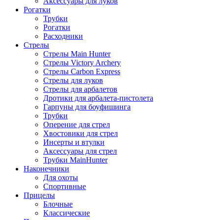
Аксессуары для луков
Рогатки
Трубки
Рогатки
Расходники
Стрелы
Стрелы Main Hunter
Стрелы Victory Archery
Стрелы Carbon Express
Стрелы для луков
Стрелы для арбалетов
Дротики для арбалета-пистолета
Гарпуны для боуфишинга
Трубки
Оперение для стрел
Хвостовики для стрел
Инсерты и втулки
Аксессуары для стрел
Трубки MainHunter
Наконечники
Для охоты
Спортивные
Прицелы
Блочные
Классические