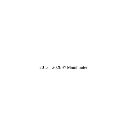
дистанционный отпуск заказов)
Режим работы Пн-Вс, 9:00-21:00
E-mail:
mainhunter.r@yandex.ru
Вся информация на сайте носит справочный характер и не
является публичной офертой, определяемой статьей 437 ГК
РФ.
2013 - 2026 © Mainhunter