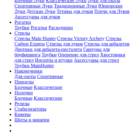
Блочные Луки
Классические Луки
Луки для охоты
Спортивные Луки
Традиционные Луки
Юниорские
Луки
Детские Луки
Тетивы для луков
Плечи для Луков
Аксессуары для луков
Рогатки
Трубки
Рогатки
Расходники
Стрелы
Стрелы Main Hunter
Стрелы Victory Archery
Стрелы
Carbon Express
Стрелы для луков
Стрелы для арбалетов
Дротики для арбалета-пистолета
Гарпуны для
боуфишинга
Трубки
Оперение для стрел
Хвостовики
для стрел
Инсерты и втулки
Аксессуары для стрел
Трубки MainHunter
Наконечники
Для охоты
Спортивные
Прицелы
Блочные
Классические
Полочки
Блочные
Классические
Релизы
Стабилизаторы
Киверы
Щиты и мишени