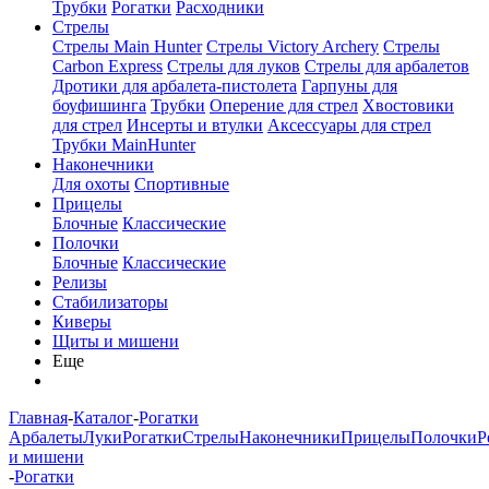
Трубки
Рогатки
Расходники
Стрелы
Стрелы Main Hunter
Стрелы Victory Archery
Стрелы
Carbon Express
Стрелы для луков
Стрелы для арбалетов
Дротики для арбалета-пистолета
Гарпуны для
боуфишинга
Трубки
Оперение для стрел
Хвостовики
для стрел
Инсерты и втулки
Аксессуары для стрел
Трубки MainHunter
Наконечники
Для охоты
Спортивные
Прицелы
Блочные
Классические
Полочки
Блочные
Классические
Релизы
Стабилизаторы
Киверы
Щиты и мишени
Еще
Главная
-
Каталог
-
Рогатки
Арбалеты
Луки
Рогатки
Стрелы
Наконечники
Прицелы
Полочки
Р
и мишени
-
Рогатки