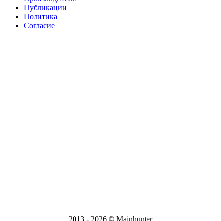
Публикации
Политика
Согласие
Способы доставки: СДЭК, Почта России и ЕМС, Деловые
Линии, ПЭК
ИП Шахматенко Жанна Геннадьевна; ИНН 312102693440;
ОГРНИП 319312300005878 от 31.01.2019г
Адрес: Россия, Москва, ул. Покровка, 19 (только
дистанционный отпуск заказов)
Режим работы Пн-Вс, 9:00-21:00
E-mail:
mainhunter.r@yandex.ru
Вся информация на сайте носит справочный характер и не
является публичной офертой, определяемой статьей 437 ГК
РФ.
2013 - 2026 © Mainhunter