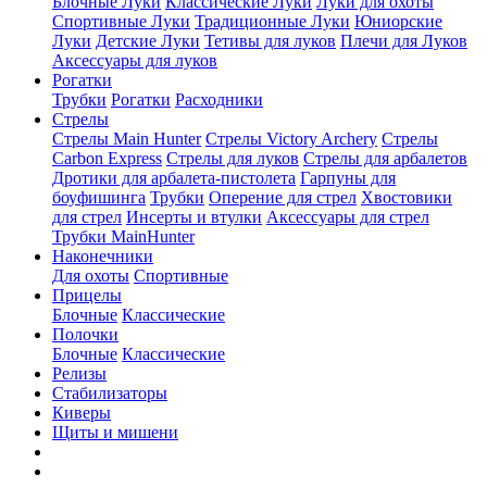
Блочные Луки
Классические Луки
Луки для охоты
Спортивные Луки
Традиционные Луки
Юниорские
Луки
Детские Луки
Тетивы для луков
Плечи для Луков
Аксессуары для луков
Рогатки
Трубки
Рогатки
Расходники
Стрелы
Стрелы Main Hunter
Стрелы Victory Archery
Стрелы
Carbon Express
Стрелы для луков
Стрелы для арбалетов
Дротики для арбалета-пистолета
Гарпуны для
боуфишинга
Трубки
Оперение для стрел
Хвостовики
для стрел
Инсерты и втулки
Аксессуары для стрел
Трубки MainHunter
Наконечники
Для охоты
Спортивные
Прицелы
Блочные
Классические
Полочки
Блочные
Классические
Релизы
Стабилизаторы
Киверы
Щиты и мишени