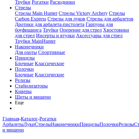
Трубки
Рогатки
Расходники
Стрелы
Стрелы Main Hunter
Стрелы Victory Archery
Стрелы
Carbon Express
Стрелы для луков
Стрелы для арбалетов
Дротики для арбалета-пистолета
Гарпуны для
боуфишинга
Трубки
Оперение для стрел
Хвостовики
для стрел
Инсерты и втулки
Аксессуары для стрел
Трубки MainHunter
Наконечники
Для охоты
Спортивные
Прицелы
Блочные
Классические
Полочки
Блочные
Классические
Релизы
Стабилизаторы
Киверы
Щиты и мишени
Еще
Главная
-
Каталог
-
Рогатки
Арбалеты
Луки
Стрелы
Наконечники
Прицелы
Полочки
Релизы
С
и мишени