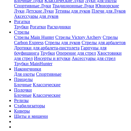
Блочные Луки
Классические Луки
Луки для охоты
Спортивные Луки
Традиционные Луки
Юниорские
Луки
Детские Луки
Тетивы для луков
Плечи для Луков
Аксессуары для луков
Рогатки
Трубки
Рогатки
Расходники
Стрелы
Стрелы Main Hunter
Стрелы Victory Archery
Стрелы
Carbon Express
Стрелы для луков
Стрелы для арбалетов
Дротики для арбалета-пистолета
Гарпуны для
боуфишинга
Трубки
Оперение для стрел
Хвостовики
для стрел
Инсерты и втулки
Аксессуары для стрел
Трубки MainHunter
Наконечники
Для охоты
Спортивные
Прицелы
Блочные
Классические
Полочки
Блочные
Классические
Релизы
Стабилизаторы
Киверы
Щиты и мишени