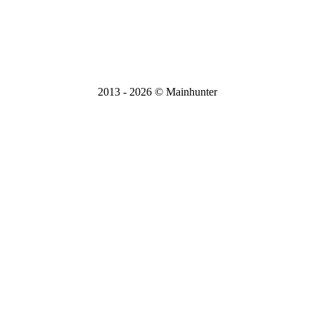
E-mail:
mainhunter.r@yandex.ru
Вся информация на сайте носит справочный характер и не
является публичной офертой, определяемой статьей 437 ГК
РФ.
2013 - 2026 © Mainhunter