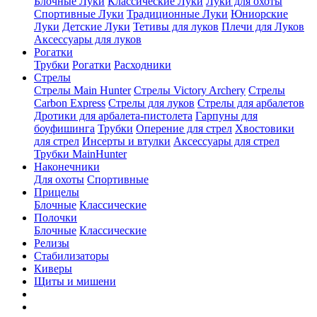
Блочные Луки
Классические Луки
Луки для охоты
Спортивные Луки
Традиционные Луки
Юниорские
Луки
Детские Луки
Тетивы для луков
Плечи для Луков
Аксессуары для луков
Рогатки
Трубки
Рогатки
Расходники
Стрелы
Стрелы Main Hunter
Стрелы Victory Archery
Стрелы
Carbon Express
Стрелы для луков
Стрелы для арбалетов
Дротики для арбалета-пистолета
Гарпуны для
боуфишинга
Трубки
Оперение для стрел
Хвостовики
для стрел
Инсерты и втулки
Аксессуары для стрел
Трубки MainHunter
Наконечники
Для охоты
Спортивные
Прицелы
Блочные
Классические
Полочки
Блочные
Классические
Релизы
Стабилизаторы
Киверы
Щиты и мишени