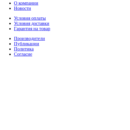
О компании
Новости
Условия оплаты
Условия доставки
Гарантия на товар
Производители
Публикации
Политика
Согласие
Способы доставки: СДЭК, Почта России и ЕМС, Деловые
Линии, ПЭК
ИП Шахматенко Жанна Геннадьевна; ИНН 312102693440;
ОГРНИП 319312300005878 от 31.01.2019г
Адрес: Россия, Москва, ул. Покровка, 19 (только
дистанционный отпуск заказов)
Режим работы Пн-Вс, 9:00-21:00