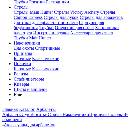
Трубки
Рогатки
Расходники
Стрелы
Стрелы Main Hunter
Стрелы Victory Archery
Стрелы
Carbon Express
Стрелы для луков
Стрелы для арбалетов
Дротики для арбалета-пистолета
Гарпуны для
боуфишинга
Трубки
Оперение для стрел
Хвостовики
для стрел
Инсерты и втулки
Аксессуары для стрел
Трубки MainHunter
Наконечники
Для охоты
Спортивные
Прицелы
Блочные
Классические
Полочки
Блочные
Классические
Релизы
Стабилизаторы
Киверы
Щиты и мишени
Еще
Главная
-
Каталог
-
Арбалеты
Арбалеты
Луки
Рогатки
Стрелы
Наконечники
Прицелы
Полочки
Р
и мишени
-
Аксессуары для арбалетов