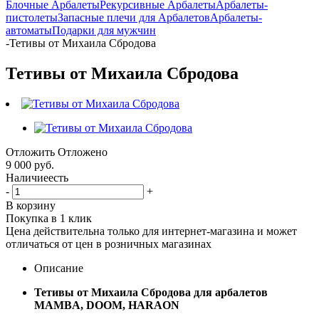
Блочные Арбалеты
Рекурсивные Арбалеты
Арбалеты-
пистолеты
Запасные плечи для Арбалетов
Арбалеты-
автоматы
Подарки для мужчин
-
Тетивы от Михаила Сбродова
Тетивы от Михаила Сбродова
Отложить
Отложено
9 000 руб.
Наличие
есть
-
+
В корзину
Покупка в 1 клик
Цена действительна только для интернет-магазина и может
отличаться от цен в розничных магазинах
Описание
Тетивы от Михаила Сбродова для арбалетов
MAMBA, DOOM, HARA
ON