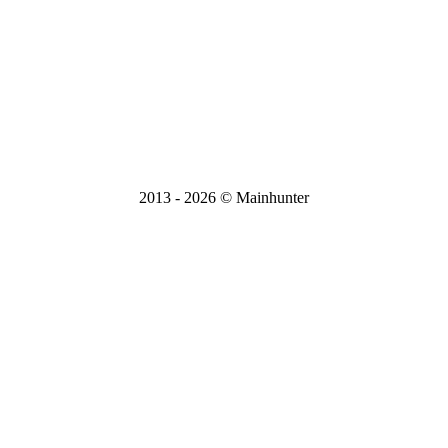
Режим работы Пн-Вс, 9:00-21:00
E-mail:
mainhunter.r@yandex.ru
Вся информация на сайте носит справочный характер и не
является публичной офертой, определяемой статьей 437 ГК
РФ.
2013 - 2026 © Mainhunter