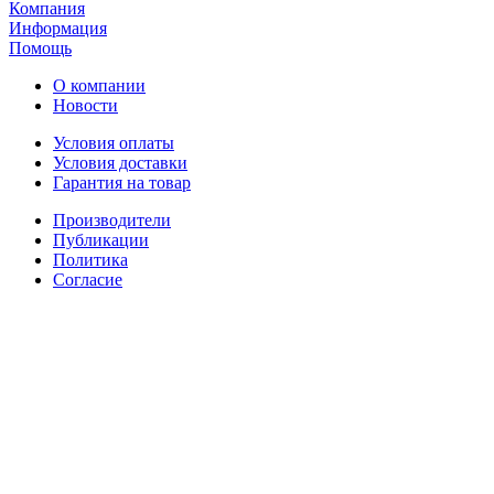
Компания
Информация
Помощь
О компании
Новости
Условия оплаты
Условия доставки
Гарантия на товар
Производители
Публикации
Политика
Согласие
Способы доставки: СДЭК, Почта России и ЕМС, Деловые
Линии, ПЭК
ИП Шахматенко Жанна Геннадьевна; ИНН 312102693440;
ОГРНИП 319312300005878 от 31.01.2019г
Адрес: Россия, Москва, ул. Покровка, 19 (только
дистанционный отпуск заказов)