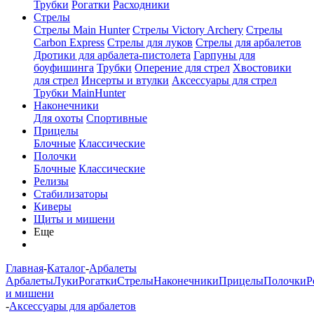
Трубки
Рогатки
Расходники
Стрелы
Стрелы Main Hunter
Стрелы Victory Archery
Стрелы
Carbon Express
Стрелы для луков
Стрелы для арбалетов
Дротики для арбалета-пистолета
Гарпуны для
боуфишинга
Трубки
Оперение для стрел
Хвостовики
для стрел
Инсерты и втулки
Аксессуары для стрел
Трубки MainHunter
Наконечники
Для охоты
Спортивные
Прицелы
Блочные
Классические
Полочки
Блочные
Классические
Релизы
Стабилизаторы
Киверы
Щиты и мишени
Еще
Главная
-
Каталог
-
Арбалеты
Арбалеты
Луки
Рогатки
Стрелы
Наконечники
Прицелы
Полочки
Р
и мишени
-
Аксессуары для арбалетов