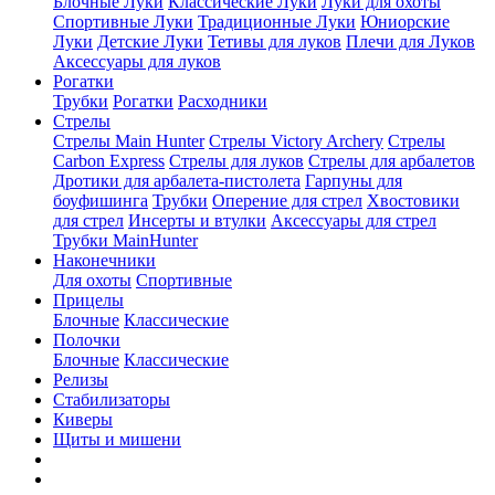
Блочные Луки
Классические Луки
Луки для охоты
Спортивные Луки
Традиционные Луки
Юниорские
Луки
Детские Луки
Тетивы для луков
Плечи для Луков
Аксессуары для луков
Рогатки
Трубки
Рогатки
Расходники
Стрелы
Стрелы Main Hunter
Стрелы Victory Archery
Стрелы
Carbon Express
Стрелы для луков
Стрелы для арбалетов
Дротики для арбалета-пистолета
Гарпуны для
боуфишинга
Трубки
Оперение для стрел
Хвостовики
для стрел
Инсерты и втулки
Аксессуары для стрел
Трубки MainHunter
Наконечники
Для охоты
Спортивные
Прицелы
Блочные
Классические
Полочки
Блочные
Классические
Релизы
Стабилизаторы
Киверы
Щиты и мишени