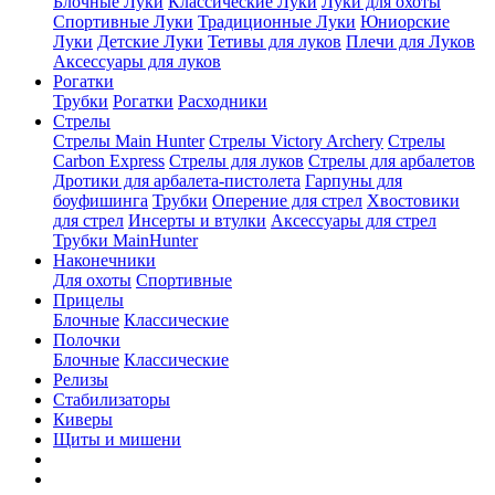
Блочные Луки
Классические Луки
Луки для охоты
Спортивные Луки
Традиционные Луки
Юниорские
Луки
Детские Луки
Тетивы для луков
Плечи для Луков
Аксессуары для луков
Рогатки
Трубки
Рогатки
Расходники
Стрелы
Стрелы Main Hunter
Стрелы Victory Archery
Стрелы
Carbon Express
Стрелы для луков
Стрелы для арбалетов
Дротики для арбалета-пистолета
Гарпуны для
боуфишинга
Трубки
Оперение для стрел
Хвостовики
для стрел
Инсерты и втулки
Аксессуары для стрел
Трубки MainHunter
Наконечники
Для охоты
Спортивные
Прицелы
Блочные
Классические
Полочки
Блочные
Классические
Релизы
Стабилизаторы
Киверы
Щиты и мишени