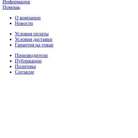
Информация
Помощь
О компании
Новости
Условия оплаты
Условия доставки
Гарантия на товар
Производители
Публикации
Политика
Согласие
Способы доставки: СДЭК, Почта России и ЕМС, Деловые
Линии, ПЭК
ИП Шахматенко Жанна Геннадьевна; ИНН 312102693440;
ОГРНИП 319312300005878 от 31.01.2019г
Адрес: Россия, Москва, ул. Покровка, 19 (только
дистанционный отпуск заказов)