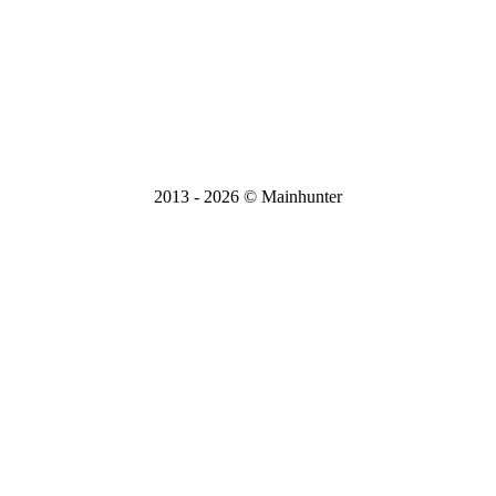
Режим работы Пн-Вс, 9:00-21:00
E-mail:
mainhunter.r@yandex.ru
Вся информация на сайте носит справочный характер и не
является публичной офертой, определяемой статьей 437 ГК
РФ.
2013 - 2026 © Mainhunter