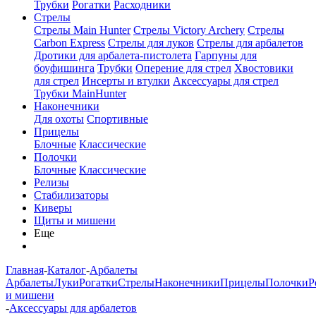
Трубки
Рогатки
Расходники
Стрелы
Стрелы Main Hunter
Стрелы Victory Archery
Стрелы
Carbon Express
Стрелы для луков
Стрелы для арбалетов
Дротики для арбалета-пистолета
Гарпуны для
боуфишинга
Трубки
Оперение для стрел
Хвостовики
для стрел
Инсерты и втулки
Аксессуары для стрел
Трубки MainHunter
Наконечники
Для охоты
Спортивные
Прицелы
Блочные
Классические
Полочки
Блочные
Классические
Релизы
Стабилизаторы
Киверы
Щиты и мишени
Еще
Главная
-
Каталог
-
Арбалеты
Арбалеты
Луки
Рогатки
Стрелы
Наконечники
Прицелы
Полочки
Р
и мишени
-
Аксессуары для арбалетов