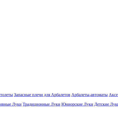
столеты
Запасные плечи для Арбалетов
Арбалеты-автоматы
Аксе
ивные Луки
Традиционные Луки
Юниорские Луки
Детские Лук