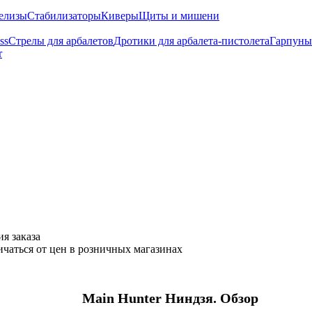
елизы
Стабилизаторы
Киверы
Щиты и мишени
ss
Стрелы для арбалетов
Дротики для арбалета-пистолета
Гарпуны
r
я заказа
ичаться от цен в розничных магазинах
Main Hunter Ниндзя. Обзор