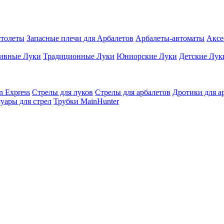
столеты
Запасные плечи для Арбалетов
Арбалеты-автоматы
Аксе
ивные Луки
Традиционные Луки
Юниорские Луки
Детские Лук
n Express
Стрелы для луков
Стрелы для арбалетов
Дротики для а
уары для стрел
Трубки MainHunter