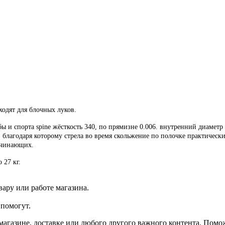
ходят для блочных луков.
бы и спорта spine жёсткость 340, по прямизне 0.006. внутренний диамет
лагодаря которому стрела во время скольжение по полочке практически 
ачинающих.
 27 кг.
ару или работе магазина.
помогут.
агазине, доставке или любого другого важного контента. Помо