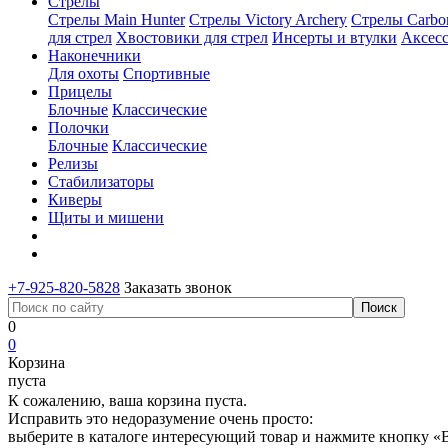
Стрелы
Стрелы Main Hunter
Стрелы Victory Archery
Стрелы Carbo
для стрел
Хвостовики для стрел
Инсерты и втулки
Аксесс
Наконечники
Для охоты
Спортивные
Прицелы
Блочные
Классические
Полочки
Блочные
Классические
Релизы
Стабилизаторы
Киверы
Щиты и мишени
+7-925-820-5828
Заказать звонок
0
0
Корзина
пуста
К сожалению, ваша корзина пуста.
Исправить это недоразумение очень просто:
выберите в каталоге интересующий товар и нажмите кнопку «В