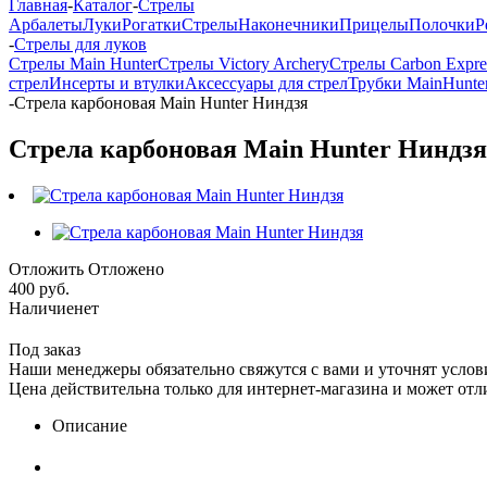
Главная
-
Каталог
-
Стрелы
Арбалеты
Луки
Рогатки
Стрелы
Наконечники
Прицелы
Полочки
Р
-
Стрелы для луков
Стрелы Main Hunter
Стрелы Victory Archery
Стрелы Carbon Expre
стрел
Инсерты и втулки
Аксессуары для стрел
Трубки MainHunte
-
Стрела карбоновая Main Hunter Ниндзя
Стрела карбоновая Main Hunter Ниндзя
Отложить
Отложено
400 руб.
Наличие
нет
Под заказ
Наши менеджеры обязательно свяжутся с вами и уточнят услови
Цена действительна только для интернет-магазина и может отл
Описание