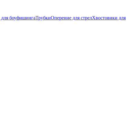
 для боуфишинга
Трубки
Оперение для стрел
Хвостовики для