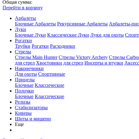
Общая сумма:
Перейти в корзину
Арбалеты
Блочные Арбалеты
Рекурсивные Арбалеты
Арбалеты-пи
Луки
Блочные Луки
Классические Луки
Луки для охоты
Спорт
Рогатки
Трубки
Рогатки
Расходники
Стрелы
Стрелы Main Hunter
Стрелы Victory Archery
Стрелы Carbo
для стрел
Хвостовики для стрел
Инсерты и втулки
Аксесс
Наконечники
Для охоты
Спортивные
Прицелы
Блочные
Классические
Полочки
Блочные
Классические
Релизы
Стабилизаторы
Киверы
Щиты и мишени
Еще